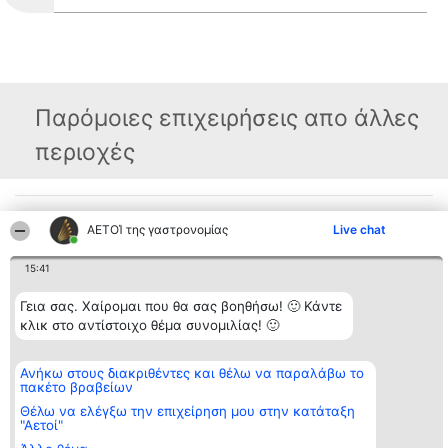
Παρόμοιες επιχειρήσεις απο άλλες
περιοχές
Διοργανωτής της
Κατάταξη
Επικοινωνία
ΑΕΤΟΊ της γαστρονομίας
Live chat
κατάταξης
Διακριθέντες
Επικοινωνία
BEAUTIFUL COMPANY
Λίστα όλων
Μονοπρόσωπη ΙΚΕ
των
15:41
ΤΗΛ. ΕΠΙΚΟΙΝΩΝΙΑΣ:
διακριθέντων
2104128019
Μεθοδολογία
Γεια σας. Χαίρομαι που θα σας βοηθήσω! 🙂 Κάντε
email:
Όροι &
aetoi@beautifulcompany.co
κλικ στο αντίστοιχο θέμα συνομιλίας! 🙂
προϋποθέσεις
ΠΟΛΙΤΙΚΗ
ΑΠΟΡΡΗΤΟΥ
Ανήκω στους διακριθέντες και θέλω να παραλάβω το
πακέτο βραβείων
Θέλω να ελέγξω την επιχείρηση μου στην κατάταξη
"Αετοί"