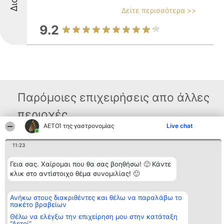
Δείτε περισσότερα >>
9.2
Παρόμοιες επιχειρήσεις απο άλλες
περιοχές
ΑΕΤΟΊ της γαστρονομίας
Live chat
11:23
Διοργανωτής της
Κατάταξη
Επικοινωνία
κατάταξης
Διακριθέντες
Επικοινωνία
BEAUTIFUL COMPANY
Λίστα όλων
Γεια σας. Χαίρομαι που θα σας βοηθήσω! 🙂 Κάντε
Μονοπρόσωπη ΙΚΕ
των
κλικ στο αντίστοιχο θέμα συνομιλίας! 🙂
ΤΗΛ. ΕΠΙΚΟΙΝΩΝΙΑΣ:
διακριθέντων
2104128019
Μεθοδολογία
email:
Όροι &
Ανήκω στους διακριθέντες και θέλω να παραλάβω το
aetoi@beautifulcompany.co
προϋποθέσεις
πακέτο βραβείων
ΠΟΛΙΤΙΚΗ
ΑΠΟΡΡΗΤΟΥ
Θέλω να ελέγξω την επιχείρηση μου στην κατάταξη
"Αετοί"