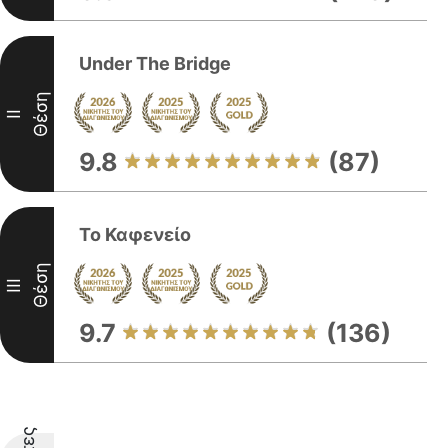
Under The Bridge
Θέση
II
9.8
(87)
Το Καφενείο
Θέση
III
9.7
(136)