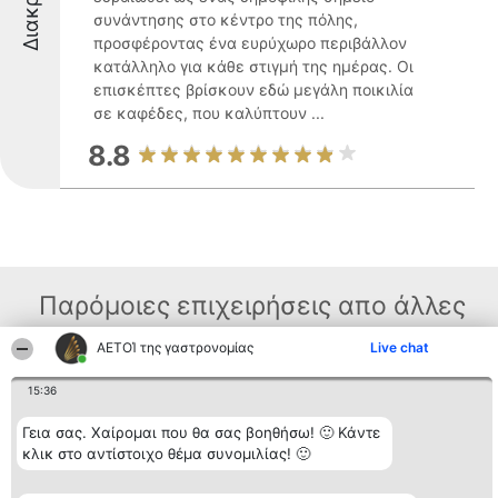
συνάντησης στο κέντρο της πόλης,
προσφέροντας ένα ευρύχωρο περιβάλλον
κατάλληλο για κάθε στιγμή της ημέρας. Οι
επισκέπτες βρίσκουν εδώ μεγάλη ποικιλία
σε καφέδες, που καλύπτουν ...
8.8
Παρόμοιες επιχειρήσεις απο άλλες
περιοχές
ΑΕΤΟΊ της γαστρονομίας
Live chat
15:36
Διοργανωτής της
Κατάταξη
Επικοινωνία
Γεια σας. Χαίρομαι που θα σας βοηθήσω! 🙂 Κάντε
κατάταξης
Διακριθέντες
Επικοινωνία
BEAUTIFUL COMPANY
Λίστα όλων
κλικ στο αντίστοιχο θέμα συνομιλίας! 🙂
Μονοπρόσωπη ΙΚΕ
των
ΤΗΛ. ΕΠΙΚΟΙΝΩΝΙΑΣ:
διακριθέντων