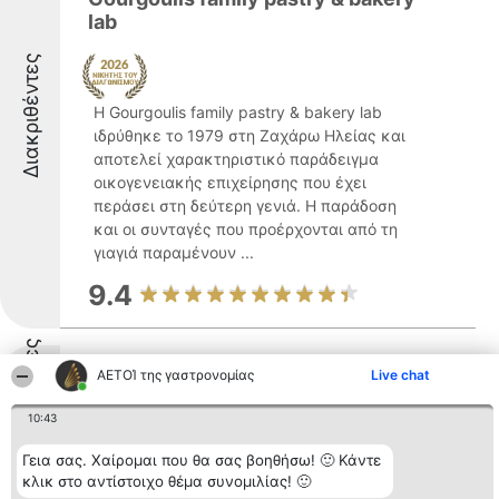
lab
Διακριθέντες
Η Gourgoulis family pastry & bakery lab
ιδρύθηκε το 1979 στη Ζαχάρω Ηλείας και
αποτελεί χαρακτηριστικό παράδειγμα
οικογενειακής επιχείρησης που έχει
περάσει στη δεύτερη γενιά. Η παράδοση
και οι συνταγές που προέρχονται από τη
γιαγιά παραμένουν ...
9.4
Διακριθέντες
Beach Bar "Μαντώ"
ΑΕΤΟΊ της γαστρονομίας
Live chat
10:43
Γεια σας. Χαίρομαι που θα σας βοηθήσω! 🙂 Κάντε
9.4
κλικ στο αντίστοιχο θέμα συνομιλίας! 🙂