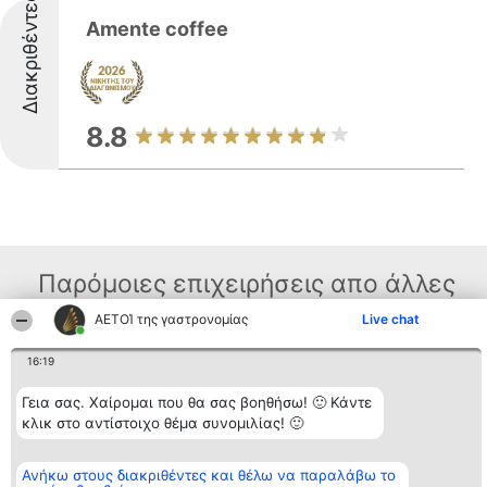
Διακριθέντες
Amente coffee
8.8
Παρόμοιες επιχειρήσεις απο άλλες
περιοχές
ΑΕΤΟΊ της γαστρονομίας
Live chat
16:19
Διοργανωτής της
Κατάταξη
Επικοινωνία
Γεια σας. Χαίρομαι που θα σας βοηθήσω! 🙂 Κάντε
κατάταξης
Διακριθέντες
Επικοινωνία
κλικ στο αντίστοιχο θέμα συνομιλίας! 🙂
BEAUTIFUL COMPANY
Λίστα όλων
Μονοπρόσωπη ΙΚΕ
των
ΤΗΛ. ΕΠΙΚΟΙΝΩΝΙΑΣ:
διακριθέντων
2104128019
Ανήκω στους διακριθέντες και θέλω να παραλάβω το
Μεθοδολογία