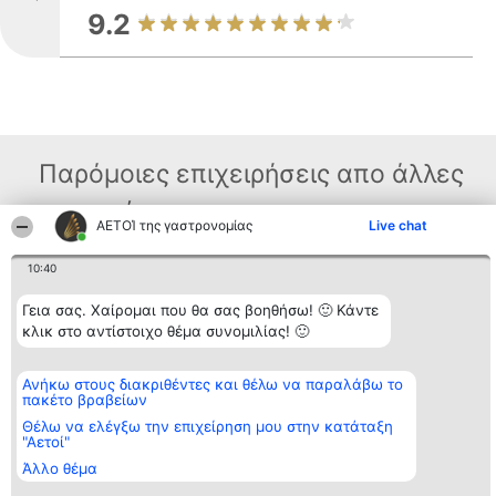
9.2
Παρόμοιες επιχειρήσεις απο άλλες
περιοχές
ΑΕΤΟΊ της γαστρονομίας
Live chat
10:40
Διοργανωτής της
Κατάταξη
Επικοινωνία
κατάταξης
Διακριθέντες
Επικοινωνία
Γεια σας. Χαίρομαι που θα σας βοηθήσω! 🙂 Κάντε
BEAUTIFUL COMPANY
Λίστα όλων
κλικ στο αντίστοιχο θέμα συνομιλίας! 🙂
Μονοπρόσωπη ΙΚΕ
των
ΤΗΛ. ΕΠΙΚΟΙΝΩΝΙΑΣ:
διακριθέντων
2104128019
Μεθοδολογία
Ανήκω στους διακριθέντες και θέλω να παραλάβω το
email:
Όροι &
πακέτο βραβείων
aetoi@beautifulcompany.co
προϋποθέσεις
ΠΟΛΙΤΙΚΗ
Θέλω να ελέγξω την επιχείρηση μου στην κατάταξη
ΑΠΟΡΡΗΤΟΥ
"Αετοί"
Άλλο θέμα